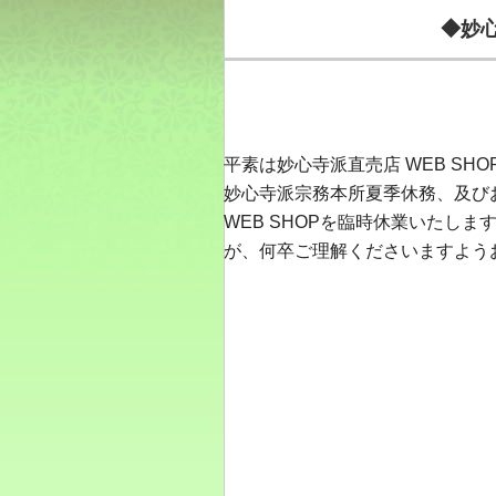
◆妙
平素は妙心寺派直売店 WEB S
妙心寺派宗務本所夏季休務、及び
WEB SHOPを臨時休業いたし
が、何卒ご理解くださいますよう