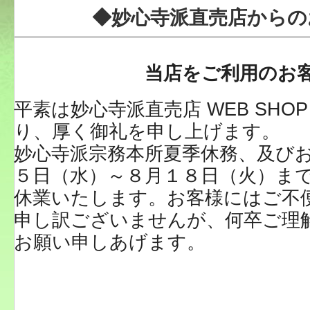
◆妙心寺派直売店からの
当店をご利用のお
平素は妙心寺派直売店 WEB SHO
り、厚く御礼を申し上げます。
妙心寺派宗務本所夏季休務、及び
５日（水）～８月１８日（火）までW
休業いたします。お客様にはご不
申し訳ございませんが、何卒ご理
お願い申しあげます。