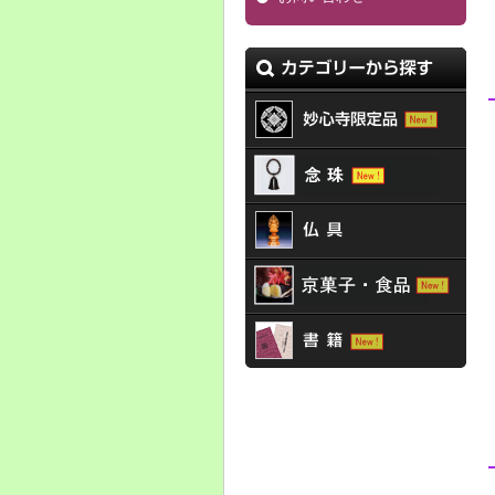
カテゴリから探す
妙心寺限定品
御詠歌用品
仏具
京菓子・食品
書籍