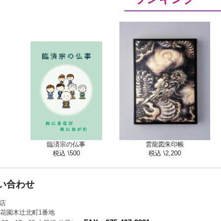
臨済宗の仏事
雲龍図朱印帳
税込 \500
税込 \2,200
い合わせ
店
花園木辻󠄀北町1番地