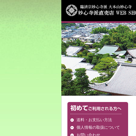
臨済宗妙心寺派 大本山妙心寺｜Webほ
じょ 直売店
妙心寺直売店の通信販売「Webほんじょ
念珠や御詠歌関連商品をはじめ、妙心寺
初めてご利用される方へ
送料・お支払い方法
個人情報の取扱について
お問い合わせ