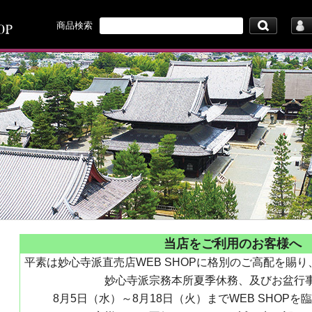
商品検索
ん
直売店」です。
オリジナル商品も充実していますので、ぜひご覧ください。
当店をご利用のお客様へ
平素は妙心寺派直売店WEB SHOPに格別のご高配を賜
妙心寺派宗務本所夏季休務、及びお盆行
8月5日（水）～8月18日（火）までWEB SHOP