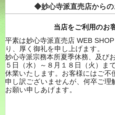
◆妙心寺派直売店からの
当店をご利用のお
平素は妙心寺派直売店 WEB SHO
り、厚く御礼を申し上げます。
妙心寺派宗務本所夏季休務、及び
５日（水）～８月１８日（火）までW
休業いたします。お客様にはご不
申し訳ございませんが、何卒ご理
お願い申しあげます。