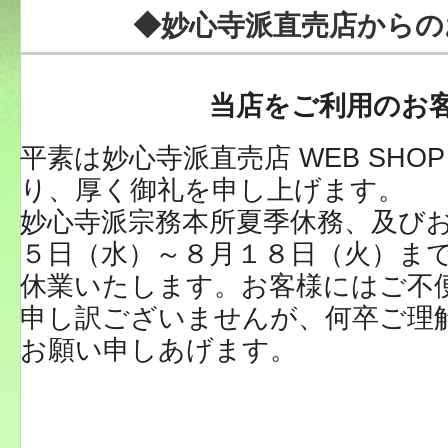
◆妙心寺派直売店からの
当店をご利用のお
平素は妙心寺派直売店 WEB SHO
り、厚く御礼を申し上げます。
妙心寺派宗務本所夏季休務、及び
５日（水）～８月１８日（火）までW
休業いたします。お客様にはご不
申し訳ございませんが、何卒ご理
お願い申しあげます。