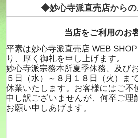
◆妙心寺派直売店からの
当店をご利用のお
平素は妙心寺派直売店 WEB SHO
り、厚く御礼を申し上げます。
妙心寺派宗務本所夏季休務、及び
５日（水）～８月１８日（火）までW
休業いたします。お客様にはご不
申し訳ございませんが、何卒ご理
お願い申しあげます。