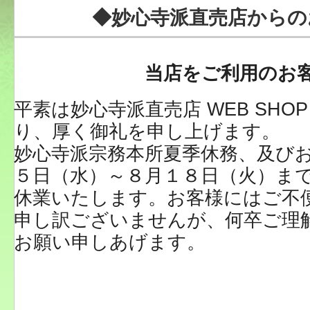
◆妙心寺派直売店からの
当店をご利用のお
平素は妙心寺派直売店 WEB SHO
り、厚く御礼を申し上げます。
妙心寺派宗務本所夏季休務、及び
５日（水）～８月１８日（火）までW
休業いたします。お客様にはご不
申し訳ございませんが、何卒ご理
お願い申しあげます。