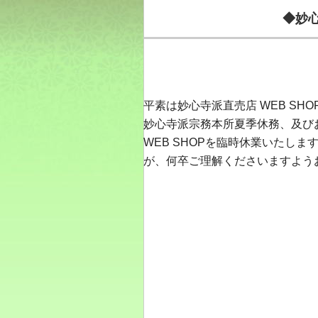
◆妙
平素は妙心寺派直売店 WEB S
妙心寺派宗務本所夏季休務、及び
WEB SHOPを臨時休業いたし
が、何卒ご理解くださいますよう