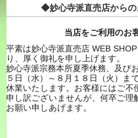
◆妙心寺派直売店からの
当店をご利用のお
平素は妙心寺派直売店 WEB SHO
り、厚く御礼を申し上げます。
妙心寺派宗務本所夏季休務、及び
５日（水）～８月１８日（火）までW
休業いたします。お客様にはご不
申し訳ございませんが、何卒ご理
お願い申しあげます。